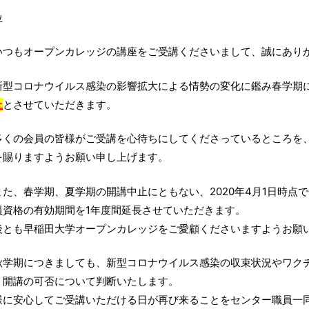
位
つもオープンカレッジの講座をご受講くださいまして、誠にあり
型コロナウイルス感染の影響拡大による情勢の変化に鑑み春学期
止
とさせていただきます。
くの会員の皆様がご受講を心待ちにしてくださっているところを、
を賜りますようお願い申し上げます。
た、春学期、夏学期の開講中止にともない、2020年4月1日時点
員資格の有効期間を1年度間延長させていただきます。
後とも早稲田大学オープンカレッジをご愛顧くださいますようお願
学期につきましても、新型コロナウイルス感染の収束状況やワクチ
、開講の可否について判断いたします。
様に安心してご受講いただける日が再び来ることをセンター職員一