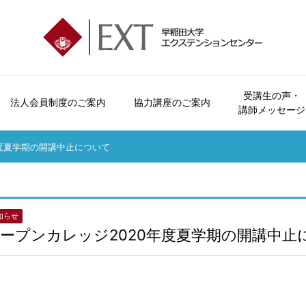
受講生の声・
法人会員制度のご案内
協力講座のご案内
講師メッセージ
エクステンションセンターとは
会員制度とビジター制度について
法人会員制度のご案内
協力講座のご案内
受講生の声
講座パンフレットのご案内
お問い合わせ
会員特典・
年度夏学期の開講中止について
オープンカレッジとは
申込方法について
おすすめ講座
講師メッセージ
広報誌「早稲田の杜」
よくいただくご質問
受講につい
ご挨拶
休講・補講情報
資料請求
受講規約
沿革
講座検索
講座カレン
知らせ
ープンカレッジ2020年度夏学期の開講中止
各校のご案内
本学学生へのご案内
交通アクセス