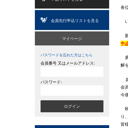
各
会員先行申込リストを見る
い
新
マイページ
中
パスワードを忘れた方はこちら
多
会員番号 又はメールアドレス:
解
ま
パスワード:
会
今
秋
り
皆