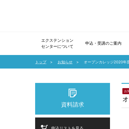
エクステンション
申込・受講のご案内
センターについて
エクステンションセンターについて
申込・受講のご案内
法人会員制度のご案内
協力講座のご案内
受講生の声・講師メッセージ
パンフレット・広報誌
お問い合わせ
トップ
お知らせ
オープンカレッジ2020
お
オ
資料請求
申込リストを見る