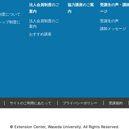
法人会員制度のご
協力講座のご案
受講生の声・講
案内
内
ージ
制度について
法人会員制度のご
受講生の声
シップ制度に
案内
講師メッセージ
おすすめ講座
サイトのご利用にあたって
プライバシーポリシー
受講規約
© Extension Center, Waseda University.
All Rights Reserved.