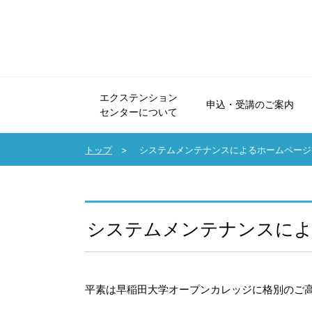
エクステンション
申込・受講のご案内
センターについて
エクステンションセンターについて
申込・受講のご案内
法人会員制度のご案内
協力講座のご案内
受講生の声・講師メッセージ
パンフレット・広報誌
お問い合わせ
トップ
システムメンテナンスによるホームページ
システムメンテナンスによ
平素は早稲田大学オープンカレッジに格別のご