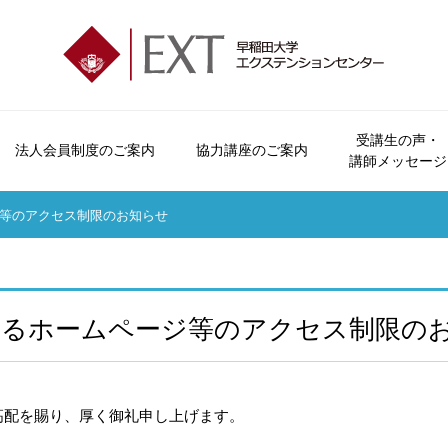
受講生の声・
法人会員制度のご案内
協力講座のご案内
講師メッセージ
エクステンションセンターとは
会員制度とビジター制度について
法人会員制度のご案内
協力講座のご案内
受講生の声
講座パンフレットのご案内
お問い合わせ
会員特典・
等のアクセス制限のお知らせ
オープンカレッジとは
申込方法について
おすすめ講座
講師メッセージ
広報誌「早稲田の杜」
よくいただくご質問
受講につい
ご挨拶
休講・補講情報
資料請求
受講規約
沿革
講座検索
講座カレン
るホームページ等のアクセス制限の
各校のご案内
本学学生へのご案内
交通アクセス
高配を賜り、厚く御礼申し上げます。