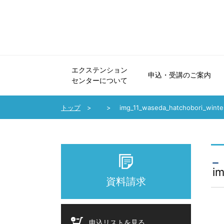
エクステンション
申込・受講のご案内
センターについて
エクステンションセンターについて
申込・受講のご案内
法人会員制度のご案内
協力講座のご案内
受講生の声・講師メッセージ
パンフレット・広報誌
お問い合わせ
トップ
img_11_waseda_hatchobori_winte
im
資料請求
申込リストを見る