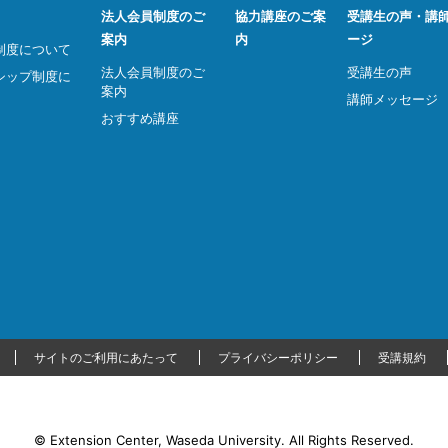
法人会員制度のご
協力講座のご案
受講生の声・講
案内
内
ージ
制度について
法人会員制度のご
受講生の声
シップ制度に
案内
講師メッセージ
おすすめ講座
サイトのご利用にあたって
プライバシーポリシー
受講規約
© Extension Center, Waseda University.
All Rights Reserved.