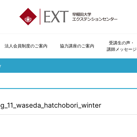
受講生の声・
法人会員制度のご案内
協力講座のご案内
講師メッセージ
エクステンションセンターとは
会員制度とビジター制度について
法人会員制度のご案内
協力講座のご案内
受講生の声
講座パンフレットのご案内
お問い合わせ
会員特典・
r
オープンカレッジとは
申込方法について
おすすめ講座
講師メッセージ
広報誌「早稲田の杜」
よくいただくご質問
受講につい
ご挨拶
休講・補講情報
資料請求
受講規約
沿革
講座検索
講座カレン
g_11_waseda_hatchobori_winter
各校のご案内
本学学生へのご案内
交通アクセス