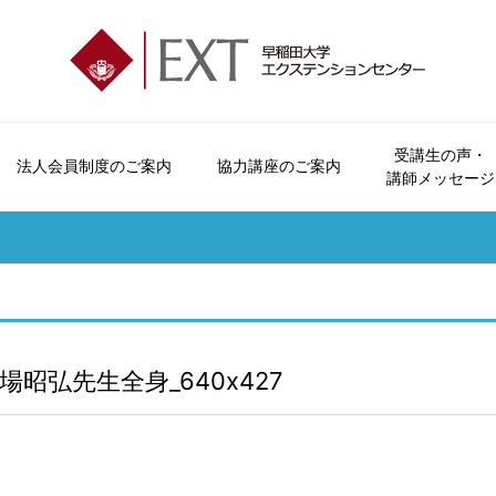
受講生の声・
法人会員制度のご案内
協力講座のご案内
講師メッセージ
エクステンションセンターとは
会員制度とビジター制度について
法人会員制度のご案内
協力講座のご案内
受講生の声
講座パンフレットのご案内
お問い合わせ
会員特典・
オープンカレッジとは
申込方法について
おすすめ講座
講師メッセージ
広報誌「早稲田の杜」
よくいただくご質問
受講につい
ご挨拶
休講・補講情報
資料請求
受講規約
沿革
講座検索
講座カレン
場昭弘先生全身_640x427
各校のご案内
本学学生へのご案内
交通アクセス