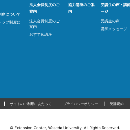
法人会員制度のご
協力講座のご案
受講生の声・講
案内
内
ージ
制度について
法人会員制度のご
受講生の声
シップ制度に
案内
講師メッセージ
おすすめ講座
サイトのご利用にあたって
プライバシーポリシー
受講規約
© Extension Center, Waseda University.
All Rights Reserved.