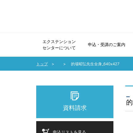
エクステンション
申込・受講のご案内
センターについて
エクステンションセンターについて
申込・受講のご案内
法人会員制度のご案内
協力講座のご案内
受講生の声・講師メッセージ
パンフレット・広報誌
お問い合わせ
トップ
的場昭弘先生全身_640x427
的
資料請求
申込リストを見る