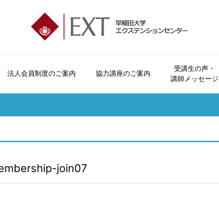
受講生の声・
法人会員制度のご案内
協力講座のご案内
講師メッセージ
エクステンションセンターとは
会員制度とビジター制度について
法人会員制度のご案内
協力講座のご案内
受講生の声
講座パンフレットのご案内
お問い合わせ
会員特典・
オープンカレッジとは
申込方法について
おすすめ講座
講師メッセージ
広報誌「早稲田の杜」
よくいただくご質問
受講につい
ご挨拶
休講・補講情報
資料請求
受講規約
沿革
講座検索
講座カレン
embership-join07
各校のご案内
本学学生へのご案内
交通アクセス