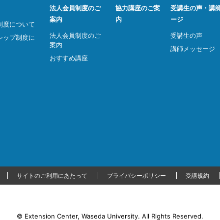
法人会員制度のご
協力講座のご案
受講生の声・講
案内
内
ージ
制度について
法人会員制度のご
受講生の声
シップ制度に
案内
講師メッセージ
おすすめ講座
サイトのご利用にあたって
プライバシーポリシー
受講規約
© Extension Center, Waseda University.
All Rights Reserved.