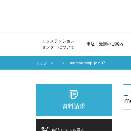
エクステンション
申込・受講のご案内
センターについて
エクステンションセンターについて
申込・受講のご案内
法人会員制度のご案内
協力講座のご案内
受講生の声・講師メッセージ
パンフレット・広報誌
お問い合わせ
トップ
membership-join07
m
資料請求
申込リストを見る