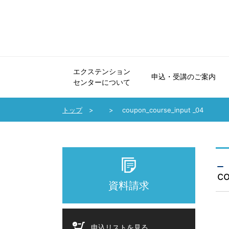
エクステンション
申込・受講のご案内
センターについて
エクステンションセンターについて
申込・受講のご案内
法人会員制度のご案内
協力講座のご案内
受講生の声・講師メッセージ
パンフレット・広報誌
お問い合わせ
トップ
coupon_course_input _04
co
資料請求
申込リストを見る