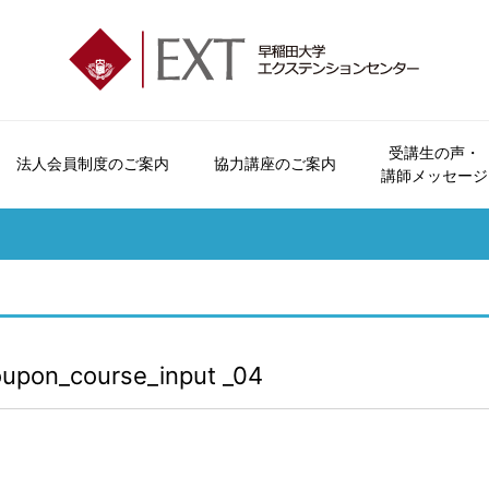
受講生の声・
法人会員制度のご案内
協力講座のご案内
講師メッセージ
エクステンションセンターとは
会員制度とビジター制度について
法人会員制度のご案内
協力講座のご案内
受講生の声
講座パンフレットのご案内
お問い合わせ
会員特典・
オープンカレッジとは
申込方法について
おすすめ講座
講師メッセージ
広報誌「早稲田の杜」
よくいただくご質問
受講につい
ご挨拶
休講・補講情報
資料請求
受講規約
沿革
講座検索
講座カレン
upon_course_input _04
各校のご案内
本学学生へのご案内
交通アクセス