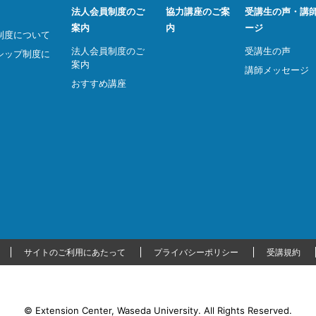
法人会員制度のご
協力講座のご案
受講生の声・講
案内
内
ージ
制度について
法人会員制度のご
受講生の声
シップ制度に
案内
講師メッセージ
おすすめ講座
サイトのご利用にあたって
プライバシーポリシー
受講規約
© Extension Center, Waseda University.
All Rights Reserved.