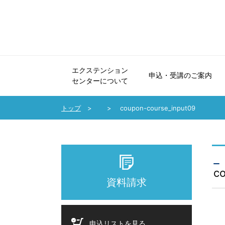
エクステンション
申込・受講のご案内
センターについて
エクステンションセンターについて
申込・受講のご案内
法人会員制度のご案内
協力講座のご案内
受講生の声・講師メッセージ
パンフレット・広報誌
お問い合わせ
トップ
coupon-course_input09
c
資料請求
申込リストを見る