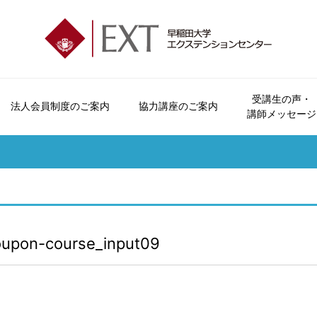
受講生の声・
法人会員制度のご案内
協力講座のご案内
講師メッセージ
エクステンションセンターとは
会員制度とビジター制度について
法人会員制度のご案内
協力講座のご案内
受講生の声
講座パンフレットのご案内
お問い合わせ
会員特典・
オープンカレッジとは
申込方法について
おすすめ講座
講師メッセージ
広報誌「早稲田の杜」
よくいただくご質問
受講につい
ご挨拶
休講・補講情報
資料請求
受講規約
沿革
講座検索
講座カレン
oupon-course_input09
各校のご案内
本学学生へのご案内
交通アクセス