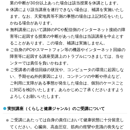
業の中断が30分以上あった場合は該当授業を休講とします。
休講により該当講座を遂行できない場合は、補講を実施いたし
ます。なお、天変地異等不測の事態の場合は上記対応をいたし
かねる場合があります。
無料講座において講師のPCや配信側のインターネット接続の障
害等に起因する授業の中断があった場合は当該講座を中止とす
ることがあります。この場合、補講は実施しません。
ご自身のPCやスマートフォン等
の
機器やインターネット回線の
障害等に起因する講座受講上のトラブルにつきましては、当セ
ンターでは責任を負いかねます。
ご受講者の通信回線の状況
や
、
コンピュータの環境
に起因しな
い
、
予期せぬ
外的要因
により、コンテンツの中断や停止など、
ご利用に支障がある事態が発生した場合は、
個別のケースごと
に
対応を検討いたします。
あらかじめご了承くださいますよう
よろしくお願いいたします。
実技講座（くらしと健康ジャンル）のご受講について
ご受講にあたっては自身の責任において健康状態に十分留意し
てください。心臓病、高血圧症、筋肉の痙攣や意識の喪失など